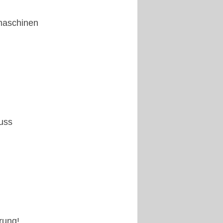
maschinen
luss
rung!