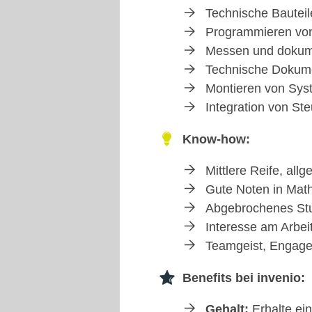
Technische Bauteile
Programmieren von
Messen und dokume
Technische Dokumen
Montieren von Sys
Integration von St
Know-how:
Mittlere Reife, al
Gute Noten in Math
Abgebrochenes Stu
Interesse am Arbe
Teamgeist, Engage
Benefits bei invenio:
Gehalt:
Erhalte ei