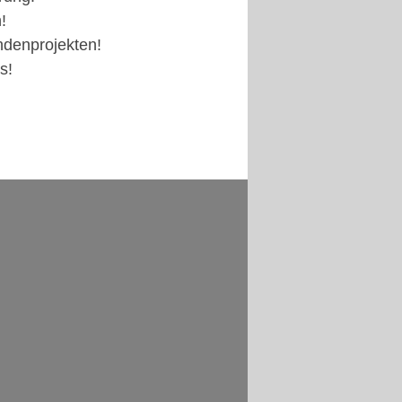
!
ndenprojekten!
s!