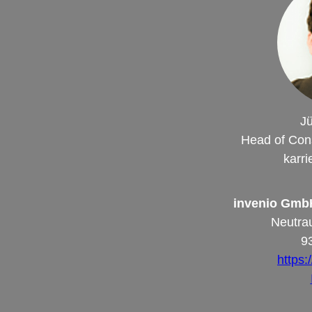
Jü
Head of Cons
karr
invenio GmbH
Neutrau
9
https: