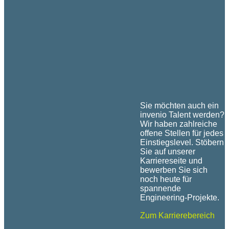
Mayer
B.Sc. Lisa
auch wenn
Junior
Federl
ich beim
Engineer
Junior
Kunden vor
Logistics
Engineer
Ort im Einsatz
Logistics
bin.
Oliver
Wippich
Engineer
Production
Sie möchten auch ein
invenio Talent werden?
Wir haben zahlreiche
offene Stellen für jedes
Einstiegslevel. Stöbern
Sie auf unserer
Karriereseite und
bewerben Sie sich
noch heute für
spannende
Engineering-Projekte.
Zum Karrierebereich