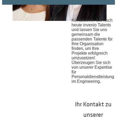
Kontaktieren Sie noch
heute invenio Talents
und lassen Sie uns
gemeinsam die
invenio
Über invenio
passenden Talente für
Talents hat
habe ich den
Ihre Organisation
mir den
Sprung zu
finden, um Ihre
perfekten
einem großen
Projekte erfolgreich
Berufseinstieg
OEM
umzusetzen!
ermöglicht.
geschafft. 1,5
Überzeugen Sie sich
Das Projekt in
Jahre durfte
von unserer Expertise
dem ich
ich ein tolles
für
eingesetzt bin
Projekt
Personaldienstleistung
passt sehr gut
betreuen. Als
im Engineering.
zu mir und
dann das
bietet mir alle
Angebot vom
Möglichkeiten,
OEM kam
mich
ging ich mit
Ihr Kontakt zu
weiterzuentwickeln.
einem
Dabei schätze
lachendem
ich vor allem
und einem
unserer