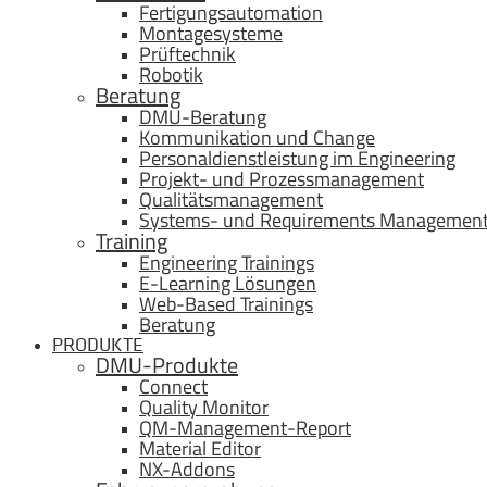
Fertigungsautomation
Montagesysteme
Prüftechnik
Robotik
Beratung
DMU-Beratung
Kommunikation und Change
Personaldienstleistung im Engineering
Projekt- und Prozessmanagement
Qualitätsmanagement
Systems- und Requirements Managemen
Training
Engineering Trainings
E-Learning Lösungen
Web-Based Trainings
Beratung
PRODUKTE
DMU-Produkte
Connect
Quality Monitor
QM-Management-Report
Material Editor
NX-Addons