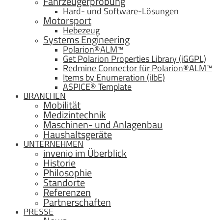
Fahrzeugerprobung
Hard- und Software-Lösungen
Motorsport
Hebezeug
Systems Engineering
Polarion®ALM™
Get Polarion Properties Library (iGGPL)
Redmine Connector für Polarion®ALM™
Items by Enumeration (iIbE)
ASPICE® Template
BRANCHEN
Mobilität
Medizintechnik
Maschinen- und Anlagenbau
Haushaltsgeräte
UNTERNEHMEN
invenio im Überblick
Historie
Philosophie
Standorte
Referenzen
Partnerschaften
PRESSE