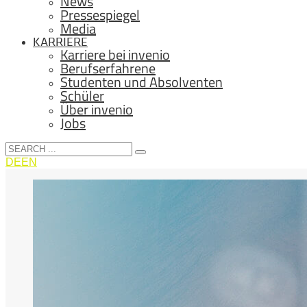
News
Pressespiegel
Media
KARRIERE
Karriere bei invenio
Berufserfahrene
Studenten und Absolventen
Schüler
Über invenio
Jobs
DE
EN