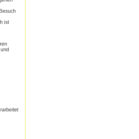
 Besuch
h ist
eren
- und
arbeitet