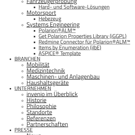
Fahrzeugerprobung
Hard- und Software-Lösungen
Motorsport
Hebezeug
Systems Engineering
Polarion®ALM™
Get Polarion Properties Library (iGGPL)
Redmine Connector für Polarion®ALM™
Items by Enumeration (iIbE)
ASPICE® Template
BRANCHEN
Mobilität
Medizintechnik
Maschinen- und Anlagenbau
Haushaltsgeräte
UNTERNEHMEN
invenio im Überblick
Historie
Philosophie
Standorte
Referenzen
Partnerschaften
PRESSE