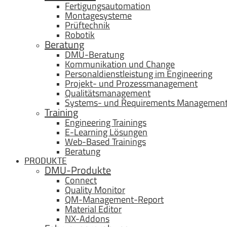
Fertigungsautomation
Montagesysteme
Prüftechnik
Robotik
Beratung
DMU-Beratung
Kommunikation und Change
Personaldienstleistung im Engineering
Projekt- und Prozessmanagement
Qualitätsmanagement
Systems- und Requirements Managemen
Training
Engineering Trainings
E-Learning Lösungen
Web-Based Trainings
Beratung
PRODUKTE
DMU-Produkte
Connect
Quality Monitor
QM-Management-Report
Material Editor
NX-Addons