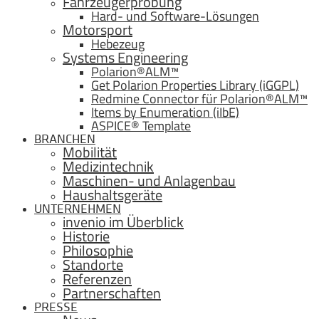
Fahrzeugerprobung
Hard- und Software-Lösungen
Motorsport
Hebezeug
Systems Engineering
Polarion®ALM™
Get Polarion Properties Library (iGGPL)
Redmine Connector für Polarion®ALM™
Items by Enumeration (iIbE)
ASPICE® Template
BRANCHEN
Mobilität
Medizintechnik
Maschinen- und Anlagenbau
Haushaltsgeräte
UNTERNEHMEN
invenio im Überblick
Historie
Philosophie
Standorte
Referenzen
Partnerschaften
PRESSE