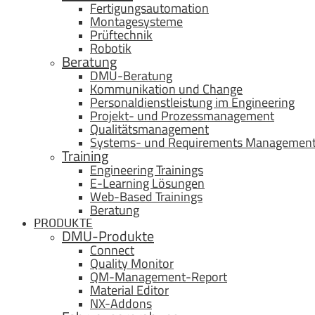
Fertigungsautomation
Montagesysteme
Prüftechnik
Robotik
Beratung
DMU-Beratung
Kommunikation und Change
Personaldienstleistung im Engineering
Projekt- und Prozessmanagement
Qualitätsmanagement
Systems- und Requirements Managemen
Training
Engineering Trainings
E-Learning Lösungen
Web-Based Trainings
Beratung
PRODUKTE
DMU-Produkte
Connect
Quality Monitor
QM-Management-Report
Material Editor
NX-Addons