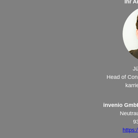
Ihr 
Jü
Head of Cons
karr
invenio GmbH
Neutrau
9
https: