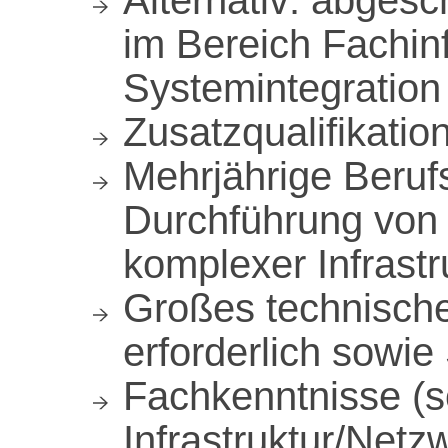
Alternativ: abges
im Bereich Fachin
Systemintegration
Zusatzqualifikati
Mehrjährige Berufs
Durchführung von 
komplexer Infrastr
Großes technisch
erforderlich sowi
Fachkenntnisse (s
Infrastruktur/Netz