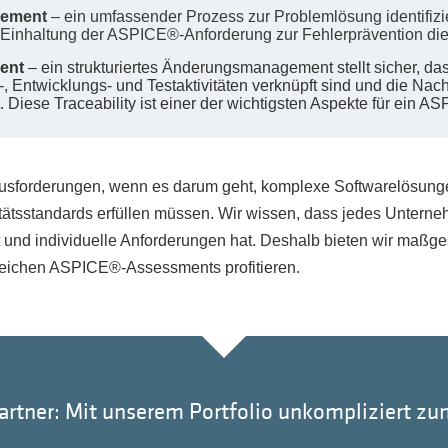
gement
– ein umfassender Prozess zur Problemlösung identifizier
Einhaltung der ASPICE®-Anforderung zur Fehlerprävention die
ent
– ein strukturiertes Änderungsmanagement stellt sicher, d
, Entwicklungs- und Testaktivitäten verknüpft sind und die Na
ist. Diese Traceability ist einer der wichtigsten Aspekte für ein
rausforderungen, wenn es darum geht, komplexe Softwarelösunge
itätsstandards erfüllen müssen. Wir wissen, dass jedes Untern
st und individuelle Anforderungen hat. Deshalb bieten wir maßg
greichen ASPICE®-Assessments profitieren.
Partner: Mit unserem Portfolio unkompliziert 