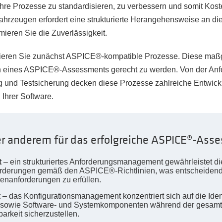
hre Prozesse zu standardisieren, zu verbessern und somit Ko
hrzeugen erfordert eine strukturierte Herangehensweise an di
eren Sie die Zuverlässigkeit.
ieren Sie zunächst ASPICE®-kompatible Prozesse. Diese maßg
en eines ASPICE®-Assessments gerecht zu werden. Von der Anfo
g und Testsicherung decken diese Prozesse zahlreiche Entwick
Ihrer Software.
er anderem für das erfolgreiche ASPICE®-Ass
t
– ein strukturiertes Anforderungsmanagement gewährleistet di
forderungen gemäß den ASPICE®-Richtlinien, was entscheidend i
enanforderungen zu erfüllen.
t
– das Konfigurationsmanagement konzentriert sich auf die Ident
sowie Software- und Systemkomponenten während der gesamt
arkeit sicherzustellen.