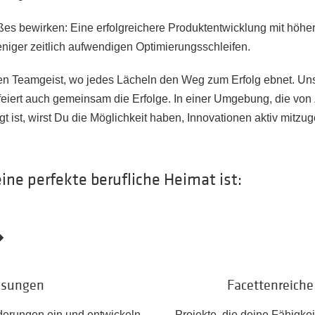
s bewirken: Eine erfolgreichere Produktentwicklung mit höhere
niger zeitlich aufwendigen Optimierungsschleifen.
ten Teamgeist, wo jedes Lächeln den Weg zum Erfolg ebnet. Uns
 feiert auch gemeinsam die Erfolge. In einer Umgebung, die v
t ist, wirst Du die Möglichkeit haben, Innovationen aktiv mitzug
ne perfekte berufliche Heimat ist:
ösungen
Facettenreich
rderungen ein und entwickeln
Projekte, die deine Fähigke