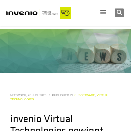
MITTWOCH, 28 JUNI 2023
/
PUBLISHED IN
KI
,
SOFTWARE
,
VIRTUAL
TECHNOLOGIES
invenio Virtual
Technologies gewinnt