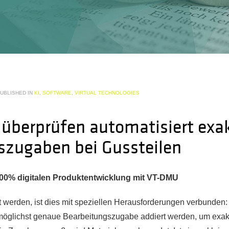
UBLISHED IN
KI
,
SOFTWARE
,
VIRTUAL TECHNOLOGIES
 überprüfen automatisiert exa
szugaben bei Gussteilen
r 100% digitalen Produktentwicklung mit VT-DMU
 werden, ist dies mit speziellen Herausforderungen verbunden
möglichst genaue Bearbeitungszugabe addiert werden, um exakt