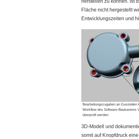
herstellen zu können. Ist 
Fläche nicht hergestellt w
Entwicklungszeiten und 
Bearbeitungszugaben an Gussteilen 
Workflow des Software-Baukastens 
überprüft werden.
3D-Modell und dokumentie
somit auf Knopfdruck eine