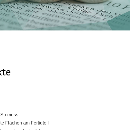
kte
: So muss
e Flächen am Fertigteil