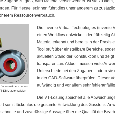
die Zugabe zu groß, wird Material verschwendet. Ist sie zu klein,
erden. Für Hersteller:innen führt dies unter anderem zu zusätzl
höherem Ressourcenverbrauch.
Die invenio Virtual Technologies (invenio
einen Workflow entwickelt, der frühzeitig
Material erkennt und bereits in der Praxis 
Tool prüft über einstellbare Bereiche, sog
aktuellen Stand der Konstruktion und zeig
transparent an. Aktuell messen viele Anw
Unterschiede bei den Zugaben, indem sie 
in der CAD-Software überprüfen. Dieser Vor
aufwändig und vor allem sehr fehleranfällig
können mit dem neuen
VT-DMU automatisiert
Die VT-Lösung speichert alle Abweichunge
rt somit lückenlos die gesamte Entwicklung des Gussteils. Anw
 schnelle und zuverlässige Aussage über die Qualität der Bear