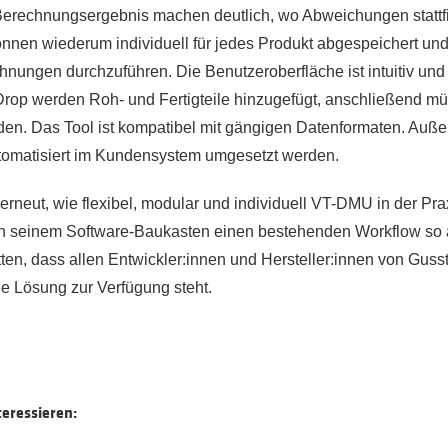
erechnungsergebnis machen deutlich, wo Abweichungen stattf
nen wiederum individuell für jedes Produkt abgespeichert un
nungen durchzuführen. Die Benutzeroberfläche ist intuitiv un
Drop werden Roh- und Fertigteile hinzugefügt, anschließend mü
en. Das Tool ist kompatibel mit gängigen Datenformaten. Auß
omatisiert im Kundensystem umgesetzt werden.
erneut, wie flexibel, modular und individuell VT-DMU in der Pr
 in seinem Software-Baukasten einen bestehenden Workflow so 
en, dass allen Entwickler:innen und Hersteller:innen von Gusste
ge Lösung zur Verfügung steht.
teressieren: