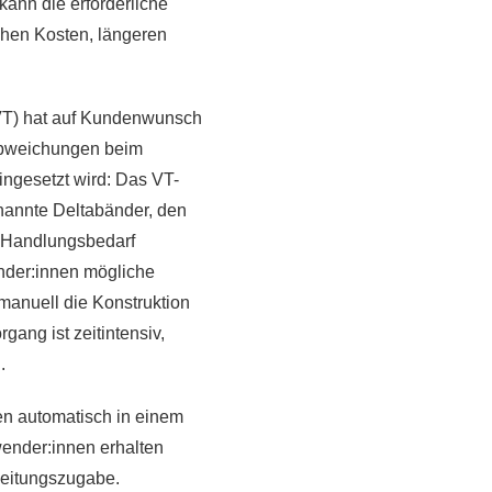
 kann die erforderliche
ichen Kosten, längeren
 VT) hat auf Kundenwunsch
 Abweichungen beim
eingesetzt wird: Das VT-
enannte Deltabänder, den
t Handlungsbedarf
ender:innen mögliche
manuell die Konstruktion
gang ist zeitintensiv,
.
n automatisch in einem
ender:innen erhalten
beitungszugabe.