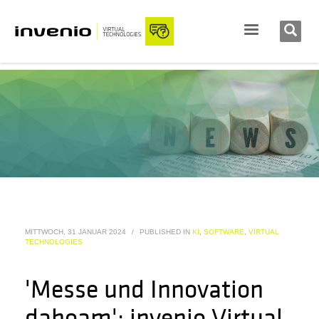
MITTWOCH, 31 JANUAR 2024
/
PUBLISHED IN
KI
,
SOFTWARE
,
VIRTUAL
TECHNOLOGIES
'Messe und Innovation
dahoam': invenio Virtual