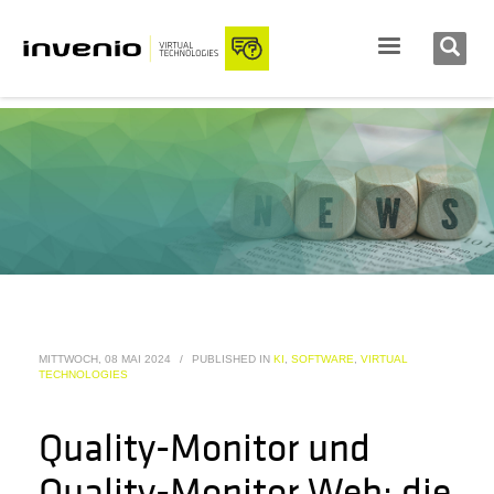
MITTWOCH, 08 MAI 2024
/
PUBLISHED IN
KI
,
SOFTWARE
,
VIRTUAL
TECHNOLOGIES
Quality-Monitor und
Quality-Monitor Web: die