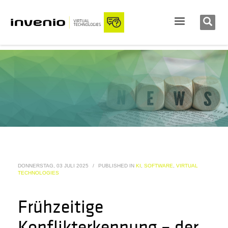
DONNERSTAG, 03 JULI 2025
/
PUBLISHED IN
KI
,
SOFTWARE
,
VIRTUAL
TECHNOLOGIES
Frühzeitige
Konflikterkennung – der