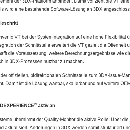
ement der 3DX-Plattform anbinden. Damit vollzieht die VT eine
mals wird eine bestehende Software-Lösung an 3DX angeschloss
ieschritt
nvenio VT bei der Systemintegration auf eine hohe Flexibilität 
tegration der Schnittstelle erweitert die VT gezielt die Offenheit
hafft die Voraussetzung, weitere Berechnungsergebnisse wie di
auch in 3DX-Prozessen nutzbar zu machen.
 der offiziellen, bidirektionalen Schnittstelle zum 3DX-Issue-M
t. Damit ist die Lösung wartbar, skalierbar und auf weitere OE
®
t 3DEXPERIENCE
aktiv an
eme übernimmt der Quality-Monitor die aktive Rolle: Über die 
nd aktualisiert. Änderungen in 3DX werden somit strukturiert und 