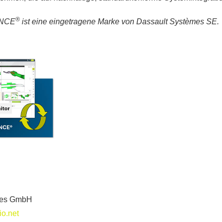
®
ENCE
ist eine eingetragene Marke von Dassault Systèmes SE.
gies GmbH
o.net