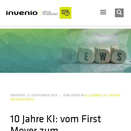
DIENSTAG, 17 SEPTEMBER 2024
/
PUBLISHED IN
ALLGEMEIN
,
KI
,
VIRTUAL
TECHNOLOGIES
10 Jahre KI: vom First
Mover zum