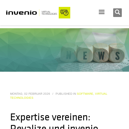
MONTAG, 02 FEBRUAR 2026
/
PUBLISHED IN
SOFTWARE
,
VIRTUAL
TECHNOLOGIES
Expertise vereinen:
Revalize und invenio