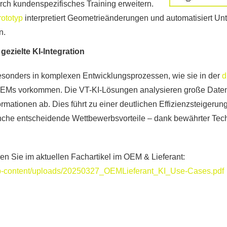
rch kundenspezifisches Training erweitern.
rototyp
interpretiert Geometrieänderungen und automatisiert Un
n.
ezielte KI-Integration
esonders in komplexen Entwicklungsprozessen, wie sie in der
d
EMs vorkommen. Die VT-KI-Lösungen analysieren große Datenm
ormationen ab. Dies führt zu einer deutlichen Effizienzsteigeru
nche entscheidende Wettbewerbsvorteile – dank bewährter Tec
den Sie im aktuellen Fachartikel im OEM & Lieferant:
/wp-content/uploads/20250327_OEMLieferant_KI_Use-Cases.pdf