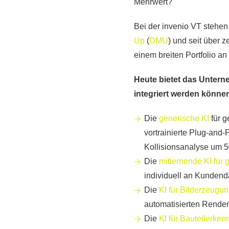
Mehrwert?
Bei der invenio VT stehen
Up
(
DMU
) und seit über 
einem breiten Portfolio a
Heute bietet das Untern
integriert werden könne
Die
generische KI
für g
vortrainierte Plug-and
Kollisionsanalyse um 50
Die
mitlernende KI für
individuell an Kundenda
Die
KI für Bilderzeugu
automatisierten Render
Die
KI für Bauteilerke