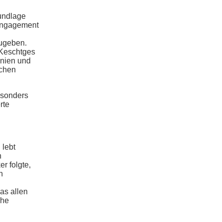
undlage
 Engagement
zugeben.
 Keschtges
inien und
ichen
esonders
rte
 lebt
n
r folgte,
n
as allen
che