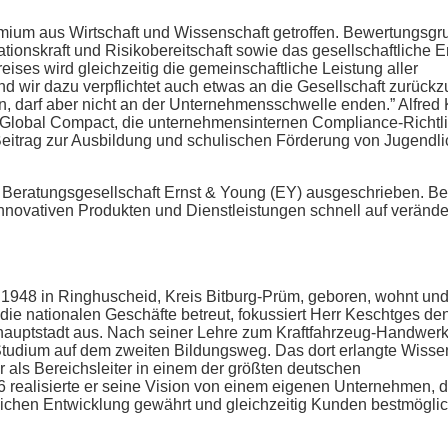
ium aus Wirtschaft und Wissenschaft getroffen. Bewertungsgr
ionskraft und Risikobereitschaft sowie das gesellschaftliche
ses wird gleichzeitig die gemeinschaftliche Leistung aller
nd wir dazu verpflichtet auch etwas an die Gesellschaft zurück
an, darf aber nicht an der Unternehmensschwelle enden.” Alfred
um Global Compact, die unternehmensinternen Compliance-Richtl
 Beitrag zur Ausbildung und schulischen Förderung von Jugendl
e Beratungsgesellschaft Ernst & Young (EY) ausgeschrieben. B
 innovativen Produkten und Dienstleistungen schnell auf verände
 1948 in Ringhuscheid, Kreis Bitburg-Prüm, geboren, wohnt und
die nationalen Geschäfte betreut, fokussiert Herr Keschtges de
hauptstadt aus. Nach seiner Lehre zum Kraftfahrzeug-Handwerke
Studium auf dem zweiten Bildungsweg. Das dort erlangte Wisse
ter als Bereichsleiter in einem der größten deutschen
realisierte er seine Vision von einem eigenen Unternehmen, d
lichen Entwicklung gewährt und gleichzeitig Kunden bestmögli