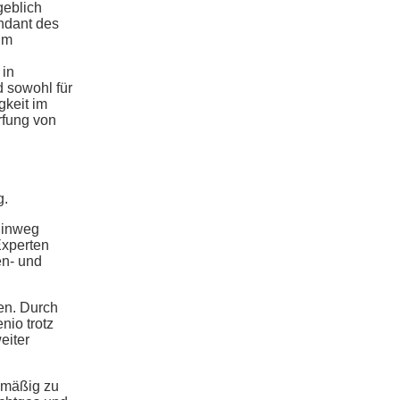
geblich
endant des
 im
 in
 sowohl für
gkeit im
ärfung von
g.
hinweg
Experten
en- und
en. Durch
nio trotz
eiter
lmäßig zu