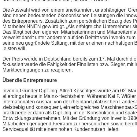
Die Auswahl wird von einem anerkannten, unabhängigen Grem
sind neben bedeutenden ökonomischen Leistungen die Innovat
des Entrepreneurs. Zusätzlich zum persönlichen Bezug des Prei
MitarbeiterINNEN gewürdigt. „Als erfolgreiche Unternehmer si
Das fängt bei den eigenen Mitarbeiterinnen und Mitarbeitern 
verweist damit unter anderem auf den Beitritt von invenio z
seine neu gegründete Stiftung, mit der er einen nachhaltigen
leisten will.
Der Preis wurde in Deutschland bereits zum 17. Mal durch di
fokussiert wurde die Fähigkeit der Finalisten bzw. Sieger, mit
Marktbedingungen zu reagieren.
Über die Entrepreneure
invenio-Gründer Dipl.-Ing. Alfred Keschtges wurde am 02. Mai
allerdings heute in Mainz-Hechtsheim. Während Kai F. Wißler 
internationalen Ausbau von der rheinland-pfälzischen Landes
zielstrebig und konsequent, ein erfolgreiches Maschinenbau-
praktizierte er dann als Dipl.-Ing. in der Konstruktion und spä
Entwicklungsunternehmen. Mit der Gründung von invenio 1986 
Mitarbeitern genügend Freiraum zur persönlichen sowie beruf
Servicequalität mit einem hohen Kundennutzen liefert.