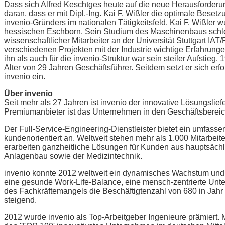
Dass sich Alfred Keschtges heute auf die neue Herausforderu
daran, dass er mit Dipl.-Ing. Kai F. Wißler die optimale Beset
invenio-Gründers im nationalen Tätigkeitsfeld. Kai F. Wißler w
hessischen Eschborn. Sein Studium des Maschinenbaus schlos
wissenschaftlicher Mitarbeiter an der Universität Stuttgart IA
verschiedenen Projekten mit der Industrie wichtige Erfahru
ihn als auch für die invenio-Struktur war sein steiler Aufstie
Alter von 29 Jahren Geschäftsführer. Seitdem setzt er sich erfo
invenio ein.
Über invenio
Seit mehr als 27 Jahren ist invenio der innovative Lösungsli
Premiumanbieter ist das Unternehmen in den Geschäftsbereiche
Der Full-Service-Engineering-Dienstleister bietet ein umfas
kundenorientiert an. Weltweit stehen mehr als 1.000 Mitarbe
erarbeiten ganzheitliche Lösungen für Kunden aus hauptsäch
Anlagenbau sowie der Medizintechnik.
invenio konnte 2012 weltweit ein dynamisches Wachstum und
eine gesunde Work-Life-Balance, eine mensch-zentrierte Unte
des Fachkräftemangels die Beschäftigtenzahl von 680 in Jahr
steigend.
2012 wurde invenio als Top-Arbeitgeber Ingenieure prämiert.