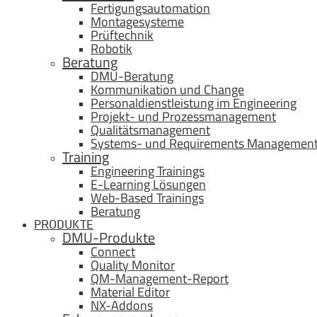
Fertigungsautomation
Montagesysteme
Prüftechnik
Robotik
Beratung
DMU-Beratung
Kommunikation und Change
Personaldienstleistung im Engineering
Projekt- und Prozessmanagement
Qualitätsmanagement
Systems- und Requirements Managemen
Training
Engineering Trainings
E-Learning Lösungen
Web-Based Trainings
Beratung
PRODUKTE
DMU-Produkte
Connect
Quality Monitor
QM-Management-Report
Material Editor
NX-Addons