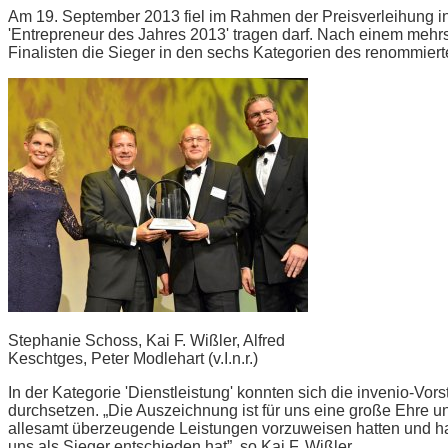
Am 19. September 2013 fiel im Rahmen der Preisverleihung in 
'Entrepreneur des Jahres 2013' tragen darf. Nach einem meh
Finalisten die Sieger in den sechs Kategorien des renommie
Stephanie Schoss, Kai F. Wißler, Alfred
Keschtges, Peter Modlehart (v.I.n.r.)
In der Kategorie 'Dienstleistung' konnten sich die invenio-Vor
durchsetzen. „Die Auszeichnung ist für uns eine große Ehre un
allesamt überzeugende Leistungen vorzuweisen hatten und hab
uns als Sieger entschieden hat”, so Kai F. Wißler.