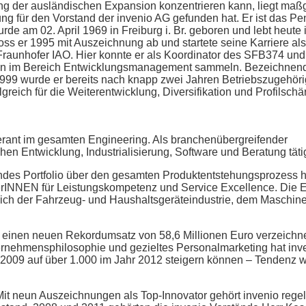
ng der ausländischen Expansion konzentrieren kann, liegt maß
zung für den Vorstand der invenio AG gefunden hat. Er ist das P
urde am 02. April 1969 in Freiburg i. Br. geboren und lebt heute
s er 1995 mit Auszeichnung ab und startete seine Karriere als
T/Fraunhofer IAO. Hier konnte er als Koordinator des SFB374 und
ngen im Bereich Entwicklungsmanagement sammeln. Bezeichnend
g. 1999 wurde er bereits nach knapp zwei Jahren Betriebszugehöri
lgreich für die Weiterentwicklung, Diversifikation und Profilsch
eferant im gesamten Engineering. Als branchenübergreifender
n Entwicklung, Industrialisierung, Software und Beratung täti
sendes Portfolio über den gesamten Produktentstehungsprozess 
iterINNEN für Leistungskompetenz und Service Excellence. Die 
lich der Fahrzeug- und Haushaltsgeräteindustrie, dem Maschin
 einen neuen Rekordumsatz von 58,6 Millionen Euro verzeichn
rnehmensphilosophie und gezieltes Personalmarketing hat inve
 2009 auf über 1.000 im Jahr 2012 steigern können – Tendenz w
 Mit neun Auszeichnungen als Top-Innovator gehört invenio rege