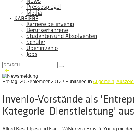
News
Pressespiegel
Media
KARRIERE
Karriere bei invenio
Berufserfahrene
Studenten und Absolventen
Schüler
Über invenio
Jobs
DE
Freitag, 20 September 2013
/
Published in
Allgemein
,
Auszei
invenio-Vorstände als 'Entrepr
Kategorie 'Dienstleistung' au
Alfred Keschtges und Kai F. Wißler von Ernst & Young mit dem