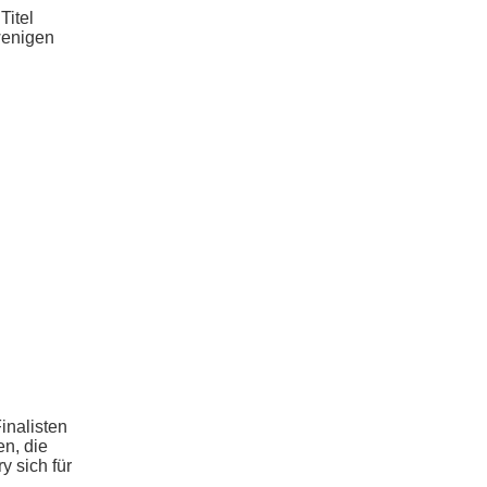
Titel
wenigen
inalisten
en, die
 sich für