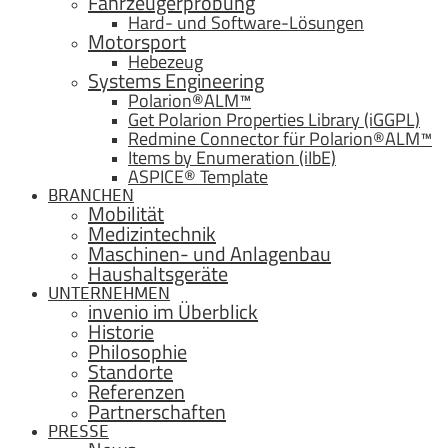
Fahrzeugerprobung
Hard- und Software-Lösungen
Motorsport
Hebezeug
Systems Engineering
Polarion®ALM™
Get Polarion Properties Library (iGGPL)
Redmine Connector für Polarion®ALM™
Items by Enumeration (iIbE)
ASPICE® Template
BRANCHEN
Mobilität
Medizintechnik
Maschinen- und Anlagenbau
Haushaltsgeräte
UNTERNEHMEN
invenio im Überblick
Historie
Philosophie
Standorte
Referenzen
Partnerschaften
PRESSE