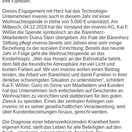
ihre Familien.
Dieses Engagement mit Herz hat das Technologie-
Unternehmen invenio auch in diesem Jahr mit einer
Weihnachtsspende in Höhe von 5.000 € unterstützt. Am
Mittwoch, 04.12.2019 hat der Vorstand der invenio AG, Kai F.
Wißler die Spende symbolisch an die Bärenherz-
Mitarbeiterin Diana Stein übergeben. Als Pate der Bärenherz
Stiftung pflegt invenio bereits seit Jahren eine sehr innige
Beziehung zu der sozialen Einrichtung: Bereits das neunte
Jahr in Folge geht die Weihnachtsspende an das
Kinderhospiz. „Wer das Hospiz an der Bahnstraße betritt,
dem fällt die freundliche Atmosphäre mit viel Licht und
bunten Farben auf. Wir von invenio wollen einen Beitrag
leisten, die Arbeit von Bärenherz und damit Familien in Ihrer
denkbar schwierigsten Situation zu unterstützen“, schildert
Kai F. Wißler. Ganz im Sinne von Mitarbeitern und Kunden
hat das Unternehmen sich entschieden auf Geschenke an
Weihnachten zu verzichten und stattdessen für den guten
Zweck zu spenden. Eines der zentralen Anliegen von
invenio ist es seiner gesellschaftlichen Verantwortung, weit
über Kundenbeziehungen hinaus, gerecht werden.
Die Diagnose einer lebensverkürzenden Krankheit beim
eigenen Kind, stellt das Leben für alle Beteiligten auf den