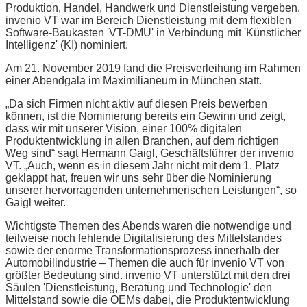
Produktion, Handel, Handwerk und Dienstleistung vergeben.
invenio VT war im Bereich Dienstleistung mit dem flexiblen
Software-Baukasten 'VT-DMU' in Verbindung mit 'Künstlicher
Intelligenz' (KI) nominiert.
Am 21. November 2019 fand die Preisverleihung im Rahmen
einer Abendgala im Maximilianeum in München statt.
„Da sich Firmen nicht aktiv auf diesen Preis bewerben
können, ist die Nominierung bereits ein Gewinn und zeigt,
dass wir mit unserer Vision, einer 100% digitalen
Produktentwicklung in allen Branchen, auf dem richtigen
Weg sind“ sagt Hermann Gaigl, Geschäftsführer der invenio
VT. „Auch, wenn es in diesem Jahr ni
cht mit dem 1. Platz
geklappt hat, freuen wir uns sehr über die Nominierung
unserer hervorragenden unternehmerischen Leistungen“, so
Gaigl weiter.
Wichtigste Themen des Abends waren die notwendige und
teilweise noch fehlende Digitalisierung des Mittelstandes
sowie der enorme Transformationsprozess innerhalb der
Automobilindustrie – Themen die auch für invenio VT von
größter Bedeutung sind. invenio VT unterstützt mit den drei
Säulen 'Dienstleistung, Beratung und Technologie' den
Mittelstand sowie die OEMs dabei, die Produktentwicklung