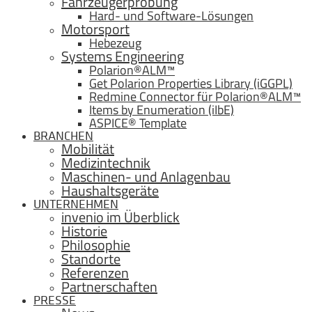
Fahrzeugerprobung
Hard- und Software-Lösungen
Motorsport
Hebezeug
Systems Engineering
Polarion®ALM™
Get Polarion Properties Library (iGGPL)
Redmine Connector für Polarion®ALM™
Items by Enumeration (iIbE)
ASPICE® Template
BRANCHEN
Mobilität
Medizintechnik
Maschinen- und Anlagenbau
Haushaltsgeräte
UNTERNEHMEN
invenio im Überblick
Historie
Philosophie
Standorte
Referenzen
Partnerschaften
PRESSE