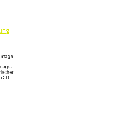
lung
ontage
tage-,
rischen
n 3D-