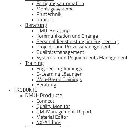
Fertigungsautomation
Montagesysteme
Prüftechnik
Robotik
Beratung
DMU-Beratung
Kommunikation und Change
Personaldienstleistung im Engineering
Projekt- und Prozessmanagement
Qualitätsmanagement
Systems- und Requirements Managemen
Training
Engineering Trainings
E-Learning Lösungen
Web-Based Trainings
Beratung
PRODUKTE
DMU-Produkte
Connect
Quality Monitor
QM-Management-Report
Material Editor
NX-Addons