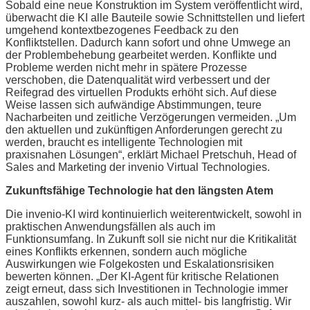
Sobald eine neue Konstruktion im System veröffentlicht wird,
überwacht die KI alle Bauteile sowie Schnittstellen und liefert
umgehend kontextbezogenes Feedback zu den
Konfliktstellen. Dadurch kann sofort und ohne Umwege an
der Problembehebung gearbeitet werden. Konflikte und
Probleme werden nicht mehr in spätere Prozesse
verschoben, die Datenqualität wird verbessert und der
Reifegrad des virtuellen Produkts erhöht sich. Auf diese
Weise lassen sich aufwändige Abstimmungen, teure
Nacharbeiten und zeitliche Verzögerungen vermeiden. „Um
den aktuellen und zukünftigen Anforderungen gerecht zu
werden, braucht es intelligente Technologien mit
praxisnahen Lösungen“, erklärt Michael Pretschuh, Head of
Sales and Marketing der invenio Virtual Technologies.
Zukunftsfähige Technologie hat den längsten Atem
Die invenio-KI wird kontinuierlich weiterentwickelt, sowohl in
praktischen Anwendungsfällen als auch im
Funktionsumfang. In Zukunft soll sie nicht nur die Kritikalität
eines Konflikts erkennen, sondern auch mögliche
Auswirkungen wie Folgekosten und Eskalationsrisiken
bewerten können. „Der KI-Agent für kritische Relationen
zeigt erneut, dass sich Investitionen in Technologie immer
auszahlen, sowohl kurz- als auch mittel- bis langfristig. Wir