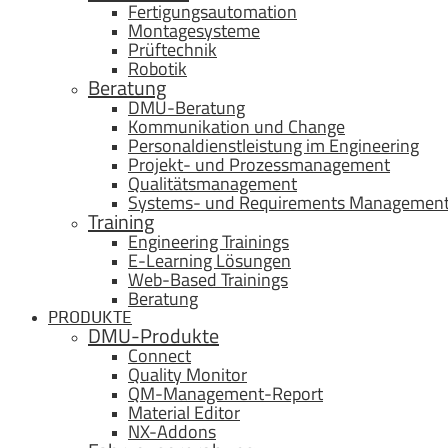
Fertigungsautomation
Montagesysteme
Prüftechnik
Robotik
Beratung
DMU-Beratung
Kommunikation und Change
Personaldienstleistung im Engineering
Projekt- und Prozessmanagement
Qualitätsmanagement
Systems- und Requirements Managemen
Training
Engineering Trainings
E-Learning Lösungen
Web-Based Trainings
Beratung
PRODUKTE
DMU-Produkte
Connect
Quality Monitor
QM-Management-Report
Material Editor
NX-Addons