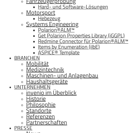
Fahrzeugerprobung
Hard- und Software-Lösungen
Motorsport
Hebezeug
Systems Engineering
Polarion®ALM™
Get Polarion Properties Library (iGGPL)
Redmine Connector für Polarion®ALM™
Items by Enumeration (iIbE)
ASPICE® Template
BRANCHEN
Mobilität
Medizintechnik
Maschinen- und Anlagenbau
Haushaltsgeräte
UNTERNEHMEN
invenio im Überblick
Historie
Philosophie
Standorte
Referenzen
Partnerschaften
PRESSE