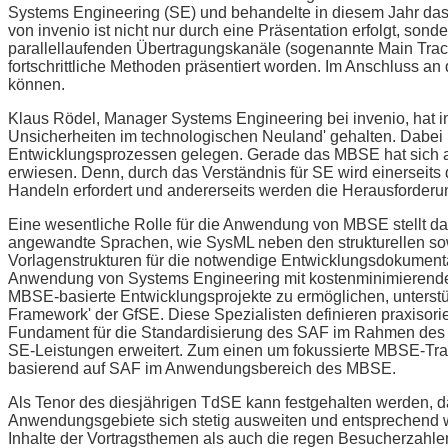
Systems Engineering (SE) und behandelte in diesem Jahr da
von invenio ist nicht nur durch eine Präsentation erfolgt, sond
parallellaufenden Übertragungskanäle (sogenannte Main Track
fortschrittliche Methoden präsentiert worden. Im Anschluss a
können.
Klaus Rödel, Manager Systems Engineering bei invenio, hat i
Unsicherheiten im technologischen Neuland' gehalten. Dabei 
Entwicklungsprozessen gelegen. Gerade das MBSE hat sich a
erwiesen. Denn, durch das Verständnis für SE wird einerseits
Handeln erfordert und andererseits werden die Herausforderu
Eine wesentliche Rolle für die Anwendung von MBSE stellt da
angewandte Sprachen, wie SysML neben den strukturellen sowi
Vorlagenstrukturen für die notwendige Entwicklungsdokumenta
Anwendung von Systems Engineering mit kostenminimierenden
MBSE-basierte Entwicklungsprojekte zu ermöglichen, unterstüt
Framework' der GfSE. Diese Spezialisten definieren praxisor
Fundament für die Standardisierung des SAF im Rahmen des 
SE-Leistungen erweitert. Zum einen um fokussierte MBSE-Tra
basierend auf SAF im Anwendungsbereich des MBSE.
Als Tenor des diesjährigen TdSE kann festgehalten werden,
Anwendungsgebiete sich stetig ausweiten und entsprechend w
Inhalte der Vortragsthemen als auch die regen Besucherzahle