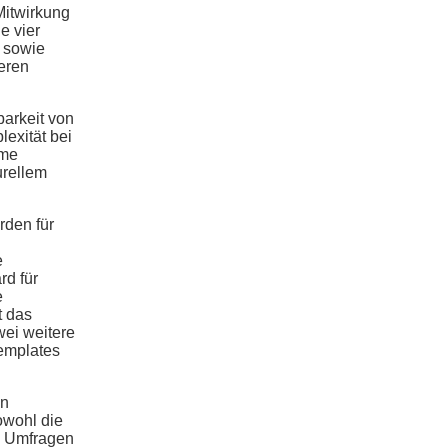
Mitwirkung
e vier
e sowie
eren
arkeit von
exität bei
eme
urellem
rden für
e
d für
e
t das
ei weitere
emplates
en
owohl die
en Umfragen