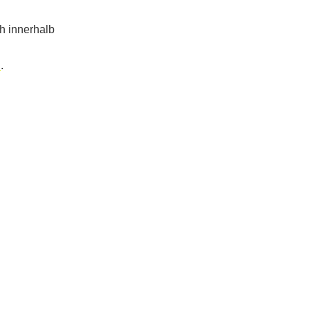
h innerhalb
l
.