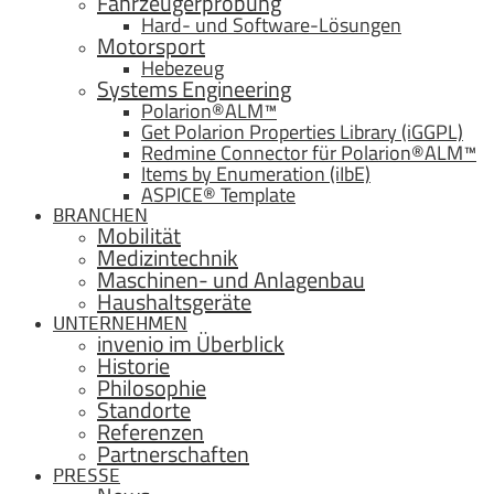
Fahrzeugerprobung
Hard- und Software-Lösungen
Motorsport
Hebezeug
Systems Engineering
Polarion®ALM™
Get Polarion Properties Library (iGGPL)
Redmine Connector für Polarion®ALM™
Items by Enumeration (iIbE)
ASPICE® Template
BRANCHEN
Mobilität
Medizintechnik
Maschinen- und Anlagenbau
Haushaltsgeräte
UNTERNEHMEN
invenio im Überblick
Historie
Philosophie
Standorte
Referenzen
Partnerschaften
PRESSE