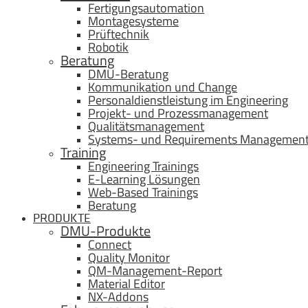
Fertigungsautomation
Montagesysteme
Prüftechnik
Robotik
Beratung
DMU-Beratung
Kommunikation und Change
Personaldienstleistung im Engineering
Projekt- und Prozessmanagement
Qualitätsmanagement
Systems- und Requirements Managemen
Training
Engineering Trainings
E-Learning Lösungen
Web-Based Trainings
Beratung
PRODUKTE
DMU-Produkte
Connect
Quality Monitor
QM-Management-Report
Material Editor
NX-Addons