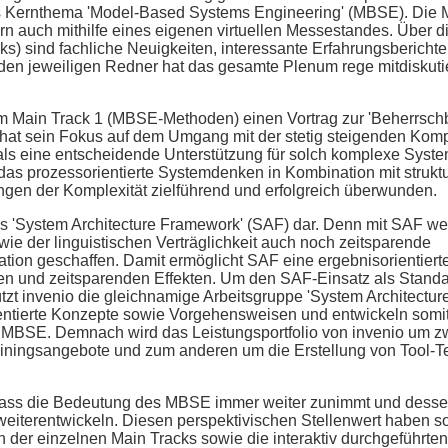
s Kernthema 'Model-Based Systems Engineering' (MBSE). Die 
ern auch mithilfe eines eigenen virtuellen Messestandes. Über di
s) sind fachliche Neuigkeiten, interessante Erfahrungsbericht
n den jeweiligen Redner hat das gesamte Plenum rege mitdiskuti
m Main Track 1 (MBSE-Methoden) einen Vortrag zur 'Beherrschb
hat sein Fokus auf dem Umgang mit der stetig steigenden Kompl
ls eine entscheidende Unterstützung für solch komplexe Syst
 das prozessorientierte Systemdenken in Kombination mit strukt
ngen der Komplexität zielführend und erfolgreich überwunden.
s 'System Architecture Framework' (SAF) dar. Denn mit SAF we
e der linguistischen Verträglichkeit auch noch zeitsparende
tion geschaffen. Damit ermöglicht SAF eine ergebnisorientiert
 und zeitsparenden Effekten. Um den SAF-Einsatz als Standar
zt invenio die gleichnamige Arbeitsgruppe 'System Architectur
ientierte Konzepte sowie Vorgehensweisen und entwickeln somi
MBSE. Demnach wird das Leistungsportfolio von invenio um zw
iningsangebote und zum anderen um die Erstellung von Tool-T
 dass die Bedeutung des MBSE immer weiter zunimmt und dess
eiterentwickeln. Diesen perspektivischen Stellenwert haben s
n der einzelnen Main Tracks sowie die interaktiv durchgeführt