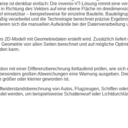
weise ist denkbar einfach: Die invenio-VT-Lösung nimmt eine v
 in Richtung des Vektors auf eine ebene Fläche im dreidimensi
bel einsetzbar – beispielsweise für einzelne Bauteile, Bauteilgr
ßig verarbeitet und die Technologie berechnet präzise Ergebni
ieren sich die manuellen Aufwände bei der Datenverarbeitung 
2D-Modell mit Geometriedaten erstellt wird. Zusätzlich liefert 
ie Geometrie von allen Seiten berechnet und auf mögliche Opti
rden kann.
on mit einer Differenzberechnung fortlaufend prüfen, wie sich 
bei besonders großen Abweichungen eine Warnung ausgeben. De
e größer oder kleiner geworden ist.
uftwiderstandsberechnung von Autos, Flugzeugen, Schiffen ode
et werden, um beispielsweise Schattenwurf oder Lichtdurchläs