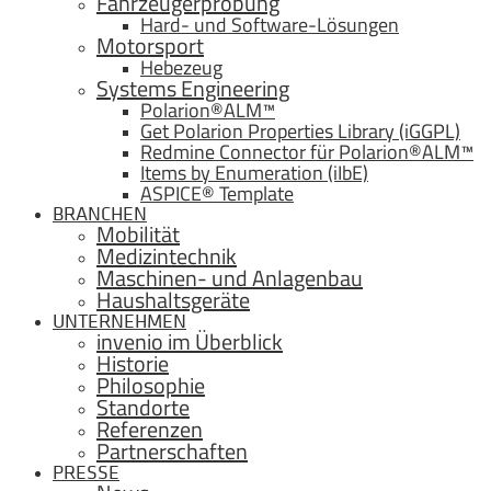
Fahrzeugerprobung
Hard- und Software-Lösungen
Motorsport
Hebezeug
Systems Engineering
Polarion®ALM™
Get Polarion Properties Library (iGGPL)
Redmine Connector für Polarion®ALM™
Items by Enumeration (iIbE)
ASPICE® Template
BRANCHEN
Mobilität
Medizintechnik
Maschinen- und Anlagenbau
Haushaltsgeräte
UNTERNEHMEN
invenio im Überblick
Historie
Philosophie
Standorte
Referenzen
Partnerschaften
PRESSE