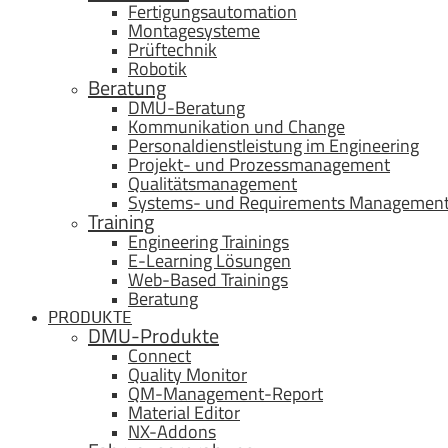
Fertigungsautomation
Montagesysteme
Prüftechnik
Robotik
Beratung
DMU-Beratung
Kommunikation und Change
Personaldienstleistung im Engineering
Projekt- und Prozessmanagement
Qualitätsmanagement
Systems- und Requirements Managemen
Training
Engineering Trainings
E-Learning Lösungen
Web-Based Trainings
Beratung
PRODUKTE
DMU-Produkte
Connect
Quality Monitor
QM-Management-Report
Material Editor
NX-Addons