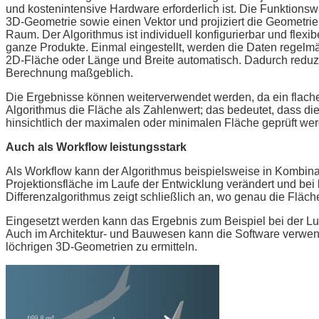
und kostenintensive Hardware erforderlich ist. Die Funktions
3D-Geometrie sowie einen Vektor und projiziert die Geometrie
Raum. Der Algorithmus ist individuell konfigurierbar und flexi
ganze Produkte. Einmal eingestellt, werden die Daten regelmä
2D-Fläche oder Länge und Breite automatisch. Dadurch reduz
Berechnung maßgeblich.
Die Ergebnisse können weiterverwendet werden, da ein flaches 
Algorithmus die Fläche als Zahlenwert; das bedeutet, dass d
hinsichtlich der maximalen oder minimalen Fläche geprüft we
Auch als Workflow leistungsstark
Als Workflow kann der Algorithmus beispielsweise in Kombinati
Projektionsfläche im Laufe der Entwicklung verändert und 
Differenzalgorithmus zeigt schließlich an, wo genau die Fläch
Eingesetzt werden kann das Ergebnis zum Beispiel bei der L
Auch im Architektur- und Bauwesen kann die Software verwend
löchrigen 3D-Geometrien zu ermitteln.