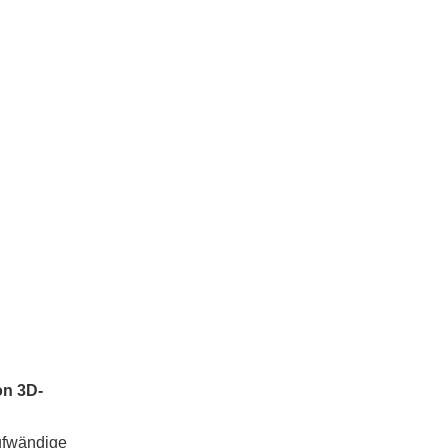
on 3D-
ufwändige