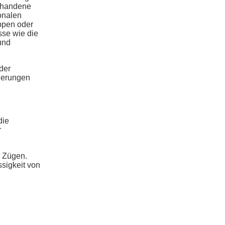
orhandene
onalen
uppen oder
sse wie die
und
der
mierungen
die
r
r Zügen.
sigkeit von