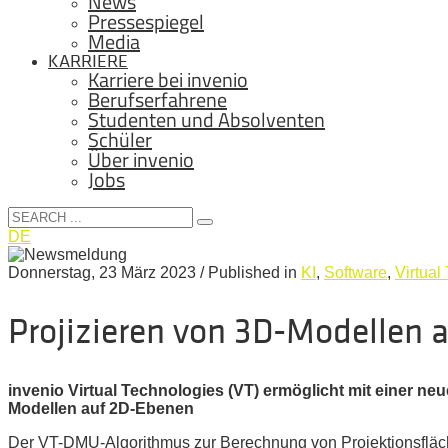
News
Pressespiegel
Media
KARRIERE
Karriere bei invenio
Berufserfahrene
Studenten und Absolventen
Schüler
Über invenio
Jobs
DE
Donnerstag, 23 März 2023
/
Published in
KI
,
Software
,
Virtual
Projizieren von 3D-Modellen 
invenio Virtual Technologies (VT) ermöglicht mit einer ne
Modellen auf 2D-Ebenen
Der VT-DMU-Algorithmus zur Berechnung von Projektionsfläch