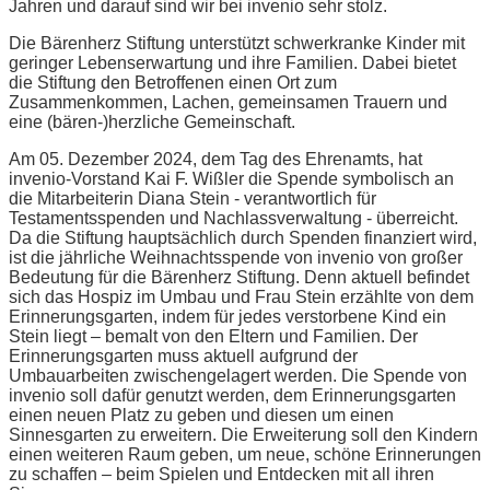
Jahren und darauf sind wir bei invenio sehr stolz.
Die Bärenherz Stiftung unterstützt schwerkranke Kinder mit
geringer Lebenserwartung und ihre Familien. Dabei bietet
die Stiftung den Betroffenen einen Ort zum
Zusammenkommen, Lachen, gemeinsamen Trauern und
eine (bären-)herzliche Gemeinschaft.
Am 05. Dezember 2024, dem Tag des Ehrenamts, hat
invenio-Vorstand Kai F. Wißler die Spende symbolisch an
die Mitarbeiterin Diana Stein - verantwortlich für
Testamentsspenden und Nachlassverwaltung - überreicht.
Da die Stiftung hauptsächlich durch Spenden finanziert wird,
ist die jährliche Weihnachtsspende von invenio von großer
Bedeutung für die Bärenherz Stiftung. Denn aktuell befindet
sich das Hospiz im Umbau und Frau Stein erzählte von dem
Erinnerungsgarten, indem für jedes verstorbene Kind ein
Stein liegt – bemalt von den Eltern und Familien. Der
Erinnerungsgarten muss aktuell aufgrund der
Umbauarbeiten zwischengelagert werden. Die Spende von
invenio soll dafür genutzt werden, dem Erinnerungsgarten
einen neuen Platz zu geben und diesen um einen
Sinnesgarten zu erweitern. Die Erweiterung soll den Kindern
einen weiteren Raum geben, um neue, schöne Erinnerungen
zu schaffen – beim Spielen und Entdecken mit all ihren