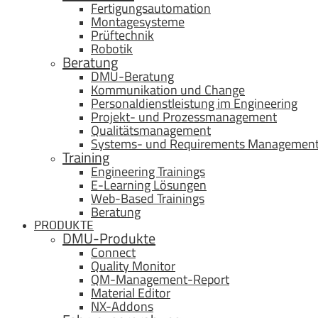
Fertigungsautomation
Montagesysteme
Prüftechnik
Robotik
Beratung
DMU-Beratung
Kommunikation und Change
Personaldienstleistung im Engineering
Projekt- und Prozessmanagement
Qualitätsmanagement
Systems- und Requirements Managemen
Training
Engineering Trainings
E-Learning Lösungen
Web-Based Trainings
Beratung
PRODUKTE
DMU-Produkte
Connect
Quality Monitor
QM-Management-Report
Material Editor
NX-Addons