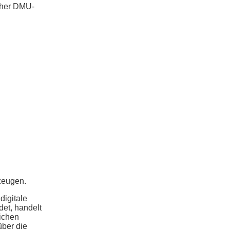
cher DMU-
zeugen.
digitale
et, handelt
eichen
über die