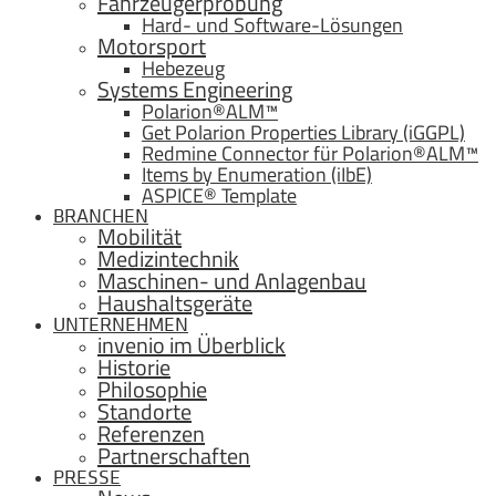
Fahrzeugerprobung
Hard- und Software-Lösungen
Motorsport
Hebezeug
Systems Engineering
Polarion®ALM™
Get Polarion Properties Library (iGGPL)
Redmine Connector für Polarion®ALM™
Items by Enumeration (iIbE)
ASPICE® Template
BRANCHEN
Mobilität
Medizintechnik
Maschinen- und Anlagenbau
Haushaltsgeräte
UNTERNEHMEN
invenio im Überblick
Historie
Philosophie
Standorte
Referenzen
Partnerschaften
PRESSE