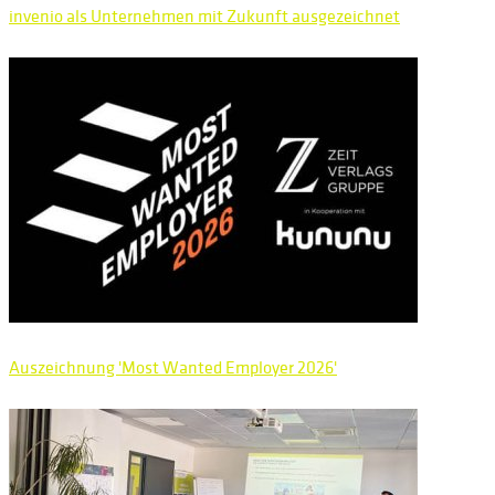
invenio als Unternehmen mit Zukunft ausgezeichnet
Auszeichnung 'Most Wanted Employer 2026'