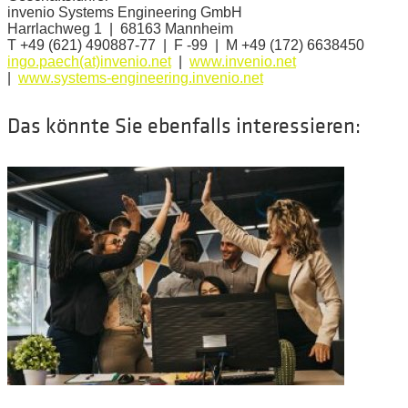
invenio Systems Engineering GmbH
Harrlachweg 1 | 68163 Mannheim
T +49 (621) 490887-77 | F -99 | M +49 (172) 6638450
ingo.paech(at)invenio.net
|
www.invenio.net
|
www.systems-engineering.invenio.net
Das könnte Sie ebenfalls interessieren: