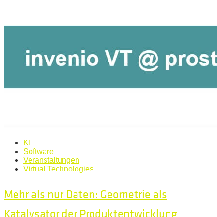
KI
Software
Veranstaltungen
Virtual Technologies
Mehr als nur Daten: Geometrie als
Katalysator der Produktentwicklung