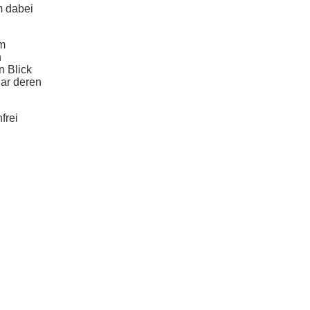
m dabei
im
n
n Blick
gar deren
frei