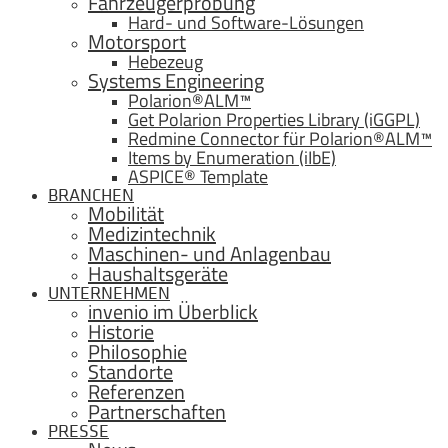
Fahrzeugerprobung
Hard- und Software-Lösungen
Motorsport
Hebezeug
Systems Engineering
Polarion®ALM™
Get Polarion Properties Library (iGGPL)
Redmine Connector für Polarion®ALM™
Items by Enumeration (iIbE)
ASPICE® Template
BRANCHEN
Mobilität
Medizintechnik
Maschinen- und Anlagenbau
Haushaltsgeräte
UNTERNEHMEN
invenio im Überblick
Historie
Philosophie
Standorte
Referenzen
Partnerschaften
PRESSE