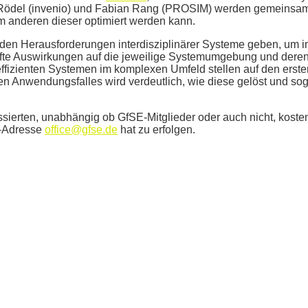
aus Rödel (invenio) und Fabian Rang (PROSIM) werden gemeinsa
m anderen dieser optimiert werden kann.
 den Herausforderungen interdisziplinärer Systeme geben, um 
afte Auswirkungen auf die jeweilige Systemumgebung und dere
fizienten Systemen im komplexen Umfeld stellen auf den erste
en Anwendungsfalles wird verdeutlich, wie diese gelöst und so
ssierten, unabhängig ob GfSE-Mitglieder oder auch nicht, kosten
l-Adresse
office@gfse.de
hat zu erfolgen.