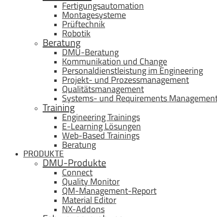
Fertigungsautomation
Montagesysteme
Prüftechnik
Robotik
Beratung
DMU-Beratung
Kommunikation und Change
Personaldienstleistung im Engineering
Projekt- und Prozessmanagement
Qualitätsmanagement
Systems- und Requirements Managemen
Training
Engineering Trainings
E-Learning Lösungen
Web-Based Trainings
Beratung
PRODUKTE
DMU-Produkte
Connect
Quality Monitor
QM-Management-Report
Material Editor
NX-Addons