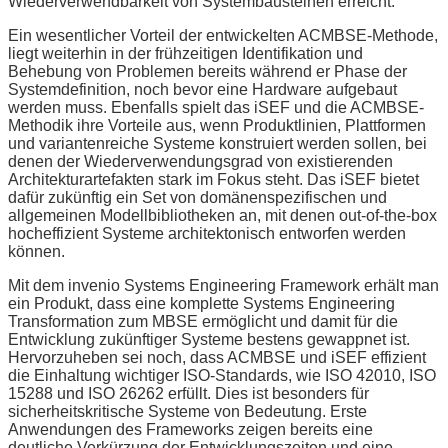
Wiederverwendbarkeit von Systembausteinen erreicht.
Ein wesentlicher Vorteil der entwickelten ACMBSE-Methode,
liegt weiterhin in der frühzeitigen Identifikation und
Behebung von Problemen bereits während er Phase der
Systemdefinition, noch bevor eine Hardware aufgebaut
werden muss. Ebenfalls spielt das iSEF und die ACMBSE-
Methodik ihre Vorteile aus, wenn Produktlinien, Plattformen
und variantenreiche Systeme konstruiert werden sollen, bei
denen der Wiederverwendungsgrad von existierenden
Architekturartefakten stark im Fokus steht. Das iSEF bietet
dafür zukünftig ein Set von domänenspezifischen und
allgemeinen Modellbibliotheken an, mit denen out-of-the-box
hocheffizient Systeme architektonisch entworfen werden
können.
Mit dem invenio Systems Engineering Framework erhält man
ein Produkt, dass eine komplette Systems Engineering
Transformation zum MBSE ermöglicht und damit für die
Entwicklung zukünftiger Systeme bestens gewappnet ist.
Hervorzuheben sei noch, dass ACMBSE und iSEF effizient
die Einhaltung wichtiger ISO-Standards, wie ISO 42010, ISO
15288 und ISO 26262 erfüllt. Dies ist besonders für
sicherheitskritische Systeme von Bedeutung. Erste
Anwendungen des Frameworks zeigen bereits eine
deutliche Verkürzung der Entwicklungszeiten und eine