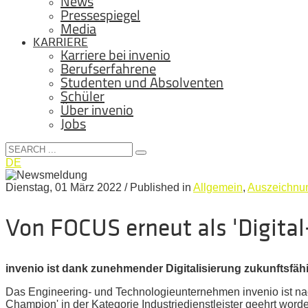
News
Pressespiegel
Media
KARRIERE
Karriere bei invenio
Berufserfahrene
Studenten und Absolventen
Schüler
Über invenio
Jobs
DE
Dienstag, 01 März 2022
/
Published in
Allgemein
,
Auszeichnu
Von FOCUS erneut als 'Digita
invenio ist dank zunehmender Digitalisierung zukunftsfähi
Das Engineering- und Technologieunternehmen invenio ist na
Champion' in der Kategorie Industriedienstleister geehrt worde