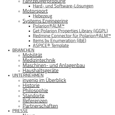
Fahrzeugerprobung
Hard- und Software-Lösungen
Motorsport
Hebezeug
Systems Engineering
Polarion®ALM™
Get Polarion Properties Library (iGGPL)
Redmine Connector für Polarion®ALM™
Items by Enumeration (iIbE)
ASPICE® Template
BRANCHEN
Mobilität
Medizintechnik
Maschinen- und Anlagenbau
Haushaltsgeräte
UNTERNEHMEN
invenio im Überblick
Historie
Philosophie
Standorte
Referenzen
Partnerschaften
PRESSE