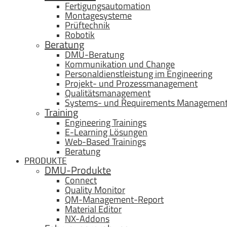
Fertigungsautomation
Montagesysteme
Prüftechnik
Robotik
Beratung
DMU-Beratung
Kommunikation und Change
Personaldienstleistung im Engineering
Projekt- und Prozessmanagement
Qualitätsmanagement
Systems- und Requirements Managemen
Training
Engineering Trainings
E-Learning Lösungen
Web-Based Trainings
Beratung
PRODUKTE
DMU-Produkte
Connect
Quality Monitor
QM-Management-Report
Material Editor
NX-Addons