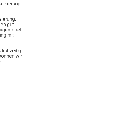
alisierung
sierung,
den gut
zugeordnet
ung mit
frühzeitig
 können wir
e