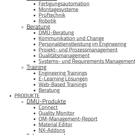
Fertigungsautomation
Montagesysteme
Prüftechnik
Robotik
Beratung
DMU-Beratung
Kommunikation und Change
Personaldienstleistung im Engineering
Projekt- und Prozessmanagement
Qualitätsmanagement
Systems- und Requirements Managemen
Training
Engineering Trainings
E-Learning Lösungen
Web-Based Trainings
Beratung
PRODUKTE
DMU-Produkte
Connect
Quality Monitor
QM-Management-Report
Material Editor
NX-Addons