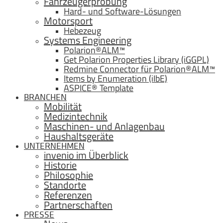
Fahrzeugerprobung
Hard- und Software-Lösungen
Motorsport
Hebezeug
Systems Engineering
Polarion®ALM™
Get Polarion Properties Library (iGGPL)
Redmine Connector für Polarion®ALM™
Items by Enumeration (iIbE)
ASPICE® Template
BRANCHEN
Mobilität
Medizintechnik
Maschinen- und Anlagenbau
Haushaltsgeräte
UNTERNEHMEN
invenio im Überblick
Historie
Philosophie
Standorte
Referenzen
Partnerschaften
PRESSE