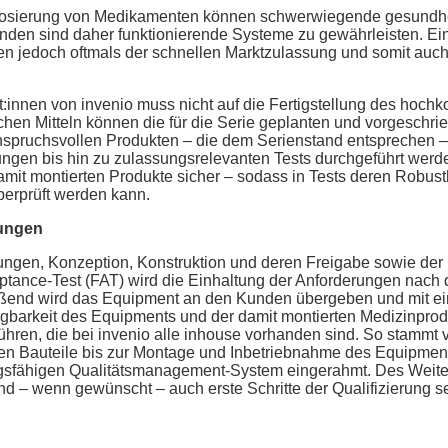
n Dosierung von Medikamenten können schwerwiegende gesundhe
änden sind daher funktionierende Systeme zu gewährleisten. Ei
hen jedoch oftmals der schnellen Marktzulassung und somit auch
innen von invenio muss nicht auf die Fertigstellung des hoch
achen Mitteln können die für die Serie geplanten und vorgeschr
 anspruchsvollen Produkten – die dem Serienstand entsprechen 
fungen bis hin zu zulassungsrelevanten Tests durchgeführt werd
mit montierten Produkte sicher – sodass in Tests deren Robust
erprüft werden kann.
tungen
ngen, Konzeption, Konstruktion und deren Freigabe sowie der 
ptance-Test (FAT) wird die Einhaltung der Anforderungen nach 
ießend wird das Equipment an den Kunden übergeben und mit e
barkeit des Equipments und der damit montierten Medizinprodu
ühren, die bei invenio alle inhouse vorhanden sind. So stammt 
ten Bauteile bis zur Montage und Inbetriebnahme des Equipment
ngsfähigen Qualitätsmanagement-System eingerahmt. Des Weite
nd – wenn gewünscht – auch erste Schritte der Qualifizierung s