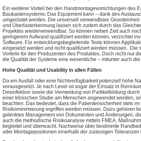
Ein weiterer Vorteil bei den Handmontagevorrichtungen des 
Baukastensystems: Das Equipment kann – dank des Austausche
umgerüstet werden. Die universell verwendbare Grundeinheit 
und Überlasterkennung lassen sich zudem durch das Gleichtei
Projektes wiederverwendbar. So können neben Zeit auch noc
geringerem Aufwand qualifiziert werden können, verzichtet in
Software. Für entwicklungsbegleitende Tests können Applikat
eingesetzt werden und nicht qualifiziert werden müssen. Die 
Vorteile für den Produzenten des Produktes. Doch nicht nur di
die Qualität der Systeme eine wesentliche – mitunter auch die 
Hohe Qualität und Usability in allen Fällen
Da ein Ausfall oder eine Nichtverfügbarkeit potenziell hohe 
vorausgesetzt. Je nach Level ist sogar der Einsatz in Reinrä
Desinfektion sowie die Vermeidung von Partikelbildung durch
einer klinischen Studie am Menschen angewendet werden, si
beachten. Das bedeutet, dass die Patientensicherheit stets
Risikominimierung ergriffen werden müssen. Dazu gehören beis
gelenktes Management von Dokumenten und Änderungen, die Q
auch die methodische Risikoanalyse mittels FMEA. Maßnahm
begleitet und überwacht. Nachweise über bestimmte Randbedin
oder Montagepositionen innerhalb der zulässigen Toleranzen 