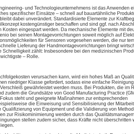
Engineering- und Technologieunternehmens ist das Anwenden e
s spezifischer Einsätze – schnell auf bauartähnliche Produkt
bleibt dabei unverändert. Standardisierte Elemente zur Kraftb
lkonzept kostengünstiger beschaffen und sind ggf. nach Absch
h Kosten eingespart werden. Da mechanische Elemente mit deu
venio bei seinen Montagevorrichtungen soweit möglich auf Elekt
ionsmöglichkeiten für Sensoren vorgesehen werden, die nur te
schnelle Lieferung der Handmontagevorrichtungen bringt wirtsch
e Schnelligkeit zählt: Insbesondere bei den medizinischen Prod
wichtigste – Rolle.
Nachfolgekosten verursachen kann, wird ein hohes Maß an Qualit
umen niedriger Klasse gefordert, sodass eine einfache Reinigun
 Verschleiß gewährleistet werden muss. Bei Produkten, die im
nd zudem die Grundsätze von Good Manufacturing Practice (G
 im Fokus steht und geeignete Maßnahmen zur entsprechenden
pielsweise die Einweisung und Sensibilisierung der Mitarbeite
ualifizierung von Equipment und die Validierung von Method
en zur Risikominimierung werden durch das Qualitätsmanage
gungen stellen zudem sicher, dass Kräfte nicht überschritten
liegen.