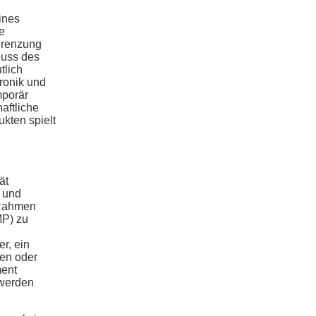
ines
e
egrenzung
luss des
tlich
ronik und
mporär
aftliche
ukten spielt
ät
g und
 Rahmen
MP) zu
r, ein
en oder
ment
 werden