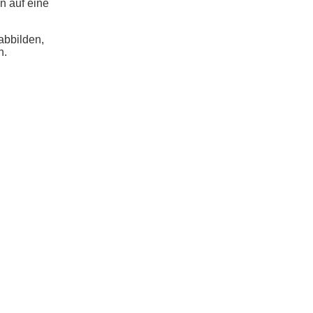
n auf eine
abbilden,
n.