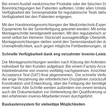
Bei einem Ausfall medizinischer Produkte oder der falsche
Beeinträchtigungen bei Patienten auftreten. Unter allen Umst
Verfügbarkeit der Serienprodukte für regulatorische Tests ste
Verfügbarkeit bei den Patienten entgegen.
Mit den Handmontagevorrichtungen der Medizintechnik-Expert:
Equipments für die Serienfertigung gewartet werden: Mit einf
Montageschritte bereitgestellt werden. Mit den regulatorisch
somit selbst bei kleinerer Stückzahl aussagekräftige Überprü
Montagevorrichtungen stellen somit den Serienstandard der da
Unempfindlichkeit, auch gegen mögliche Fehlbedienungen, üb
Schnelle Verfügbarkeit dank eng verzahnter invenio-Leis
Die Montagevorrichtungen werden nach Klärung der Anforderu
individuell für den Kunden aufgebaut. Bei einem Factory-Acce
Inbetriebnahme von invenio vielfältig nachgewiesen. Anschl
Acceptance Test (SAT) final abgenommen. Die schnelle Verfüg
die enge Verzahnung der erforderlichen Disziplinen zurückzuf
Konstruktion und Entwicklung, über die Fertigung der benötig
einer Hand. Alle Schritte werden außerdem von einem leistu
auch die Dokumentation zur Vorbereitung der Qualifizierung u
den erfahrenen invenio-Mitarbeiter:innen durchgeführt.
Baukastensystem für vielseitige Möglichkeiten