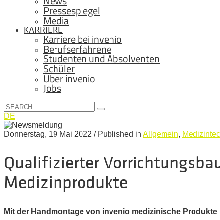
News
Pressespiegel
Media
KARRIERE
Karriere bei invenio
Berufserfahrene
Studenten und Absolventen
Schüler
Über invenio
Jobs
DE
Donnerstag, 19 Mai 2022
/
Published in
Allgemein
,
Medizintec
Qualifizierter Vorrichtungsba
Medizinprodukte
Mit der Handmontage von invenio medizinische Produkte ko