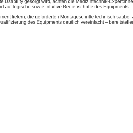
 Usability gesorgt wird, achten die Medizintechnik-Expert:inne
 auf logische sowie intuitive Bedienschritte des Equipments.
nt liefern, die geforderten Montageschritte technisch sauber 
lifizierung des Equipments deutlich vereinfacht – bereitstelle