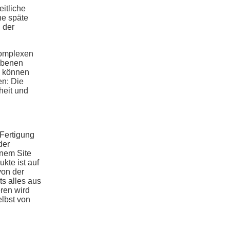
itliche
ne späte
 der
komplexen
iebenen
– können
en: Die
heit und
Fertigung
der
inem Site
kte ist auf
von der
s alles aus
ren wird
elbst von