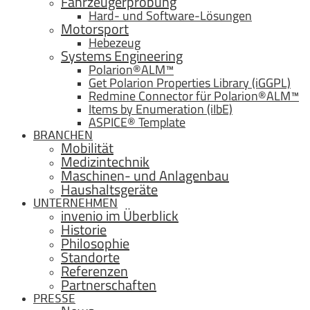
Fahrzeugerprobung
Hard- und Software-Lösungen
Motorsport
Hebezeug
Systems Engineering
Polarion®ALM™
Get Polarion Properties Library (iGGPL)
Redmine Connector für Polarion®ALM™
Items by Enumeration (iIbE)
ASPICE® Template
BRANCHEN
Mobilität
Medizintechnik
Maschinen- und Anlagenbau
Haushaltsgeräte
UNTERNEHMEN
invenio im Überblick
Historie
Philosophie
Standorte
Referenzen
Partnerschaften
PRESSE