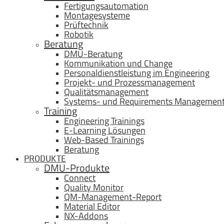
Fertigungsautomation
Montagesysteme
Prüftechnik
Robotik
Beratung
DMU-Beratung
Kommunikation und Change
Personaldienstleistung im Engineering
Projekt- und Prozessmanagement
Qualitätsmanagement
Systems- und Requirements Managemen
Training
Engineering Trainings
E-Learning Lösungen
Web-Based Trainings
Beratung
PRODUKTE
DMU-Produkte
Connect
Quality Monitor
QM-Management-Report
Material Editor
NX-Addons