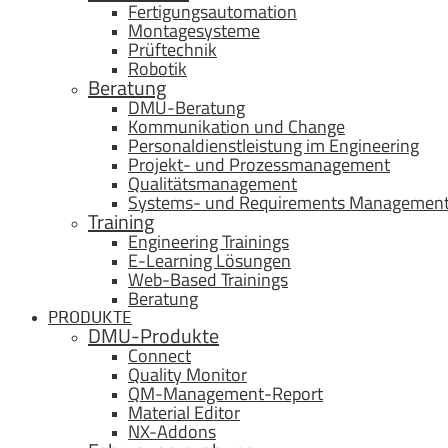
Fertigungsautomation
Montagesysteme
Prüftechnik
Robotik
Beratung
DMU-Beratung
Kommunikation und Change
Personaldienstleistung im Engineering
Projekt- und Prozessmanagement
Qualitätsmanagement
Systems- und Requirements Managemen
Training
Engineering Trainings
E-Learning Lösungen
Web-Based Trainings
Beratung
PRODUKTE
DMU-Produkte
Connect
Quality Monitor
QM-Management-Report
Material Editor
NX-Addons