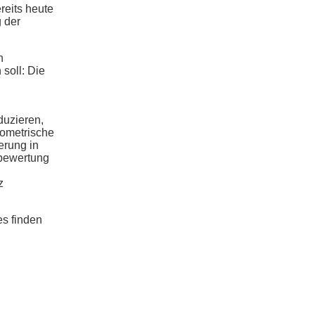
reits heute
g der
h
 soll: Die
duzieren,
eometrische
erung in
ubewertung
z
es finden