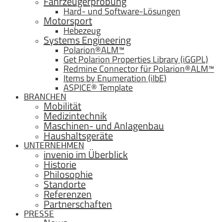
Fahrzeugerprobung
Hard- und Software-Lösungen
Motorsport
Hebezeug
Systems Engineering
Polarion®ALM™
Get Polarion Properties Library (iGGPL)
Redmine Connector für Polarion®ALM™
Items by Enumeration (iIbE)
ASPICE® Template
BRANCHEN
Mobilität
Medizintechnik
Maschinen- und Anlagenbau
Haushaltsgeräte
UNTERNEHMEN
invenio im Überblick
Historie
Philosophie
Standorte
Referenzen
Partnerschaften
PRESSE