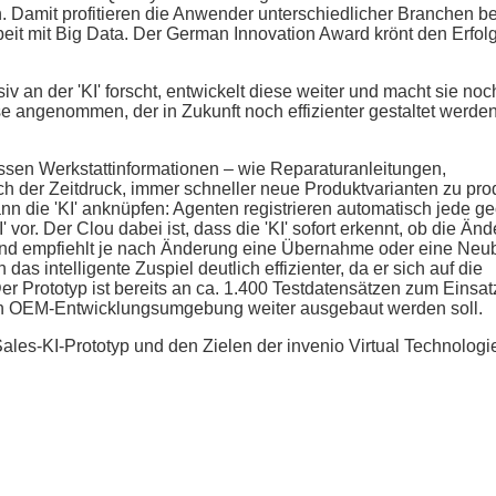
n. Damit profitieren die Anwender unterschiedlicher Branchen be
rbeit mit Big Data. Der German Innovation Award krönt den Erfol
v an der 'KI' forscht, entwickelt diese weiter und macht sie noc
se angenommen, der in Zukunft noch effizienter gestaltet werden
ssen Werkstattinformationen – wie Reparaturanleitungen,
ch der Zeitdruck, immer schneller neue Produktvarianten zu pro
nn die 'KI' anknüpfen: Agenten registrieren automatisch jede g
or. Der Clou dabei ist, dass die 'KI' sofort erkennt, ob die Änd
und empfiehlt je nach Änderung eine Übernahme oder eine Ne
s intelligente Zuspiel deutlich effizienter, da er sich auf die
r Prototyp ist bereits an ca. 1.400 Testdatensätzen zum Einsat
len OEM-Entwicklungsumgebung weiter ausgebaut werden soll.
ales-KI-Prototyp und den Zielen der invenio Virtual Technologi