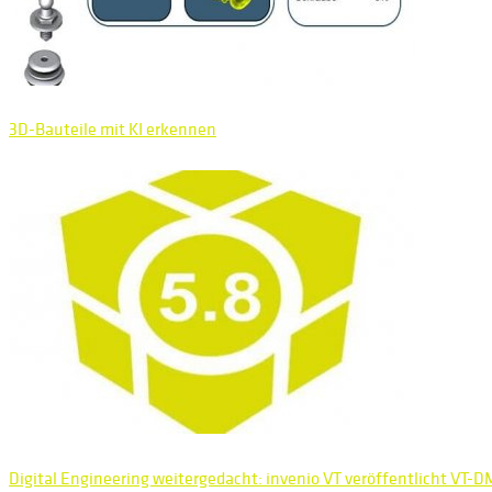
3D-Bauteile mit KI erkennen
Digital Engineering weitergedacht: invenio VT veröffentlicht VT-D