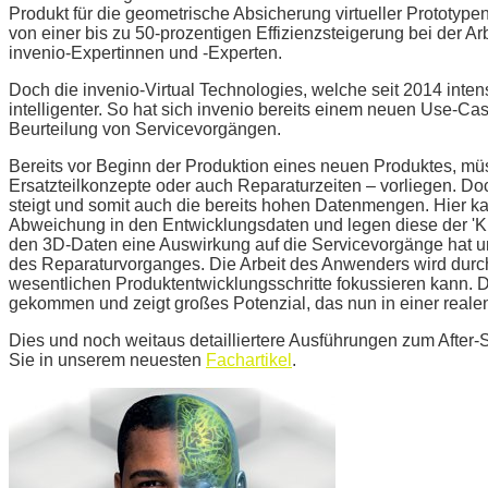
Produkt für die geometrische Absicherung virtueller Prototype
von einer bis zu 50-prozentigen Effizienzsteigerung bei der A
invenio-Expertinnen und -Experten.
Doch die invenio-Virtual Technologies, welche seit 2014 intensi
intelligenter. So hat sich invenio bereits einem neuen Use-Ca
Beurteilung von Servicevorgängen.
Bereits vor Beginn der Produktion eines neuen Produktes, mü
Ersatzteilkonzepte oder auch Reparaturzeiten – vorliegen. Do
steigt und somit auch die bereits hohen Datenmengen. Hier ka
Abweichung in den Entwicklungsdaten und legen diese der 'KI' v
den 3D-Daten eine Auswirkung auf die Servicevorgänge hat 
des Reparaturvorganges. Die Arbeit des Anwenders wird durch da
wesentlichen Produktentwicklungsschritte fokussieren kann. De
gekommen und zeigt großes Potenzial, das nun in einer rea
Dies und noch weitaus detailliertere Ausführungen zum After-S
Sie in unserem neuesten
Fachartikel
.