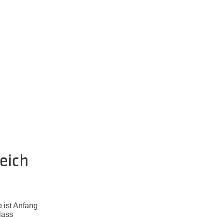
eich
o ist Anfang
lass