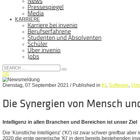
News
Pressespiegel
Media
KARRIERE
Karriere bei invenio
Berufserfahrene
Studenten und Absolventen
Schüler
Über invenio
Jobs
DE
Dienstag, 07 September 2021
/
Published in
KI
,
Software
,
Virt
Die Synergien von Mensch und 
Intelligenz in allen Branchen und Bereichen ist unser Ziel
Die 'Künstliche Intelligenz' ('KI') ist zwar schwer greifbar ab
2020 die erste generische 'KI' in dem bereits bestehenden inve