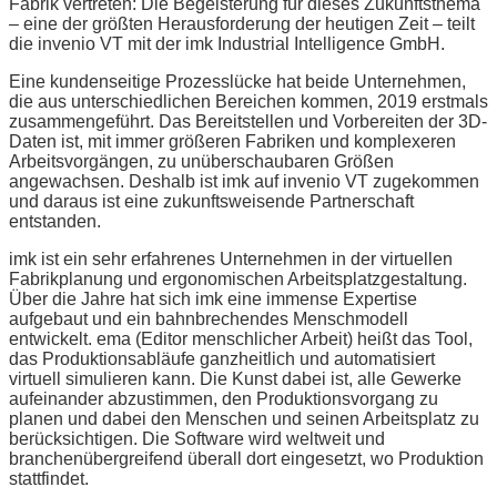
Fabrik vertreten: Die Begeisterung für dieses Zukunftsthema
– eine der größten Herausforderung der heutigen Zeit – teilt
die invenio VT mit der imk Industrial Intelligence GmbH.
Eine kundenseitige Prozesslücke hat beide Unternehmen,
die aus unterschiedlichen Bereichen kommen, 2019 erstmals
zusammengeführt. Das Bereitstellen und Vorbereiten der 3D-
Daten ist, mit immer größeren Fabriken und komplexeren
Arbeitsvorgängen, zu unüberschaubaren Größen
angewachsen. Deshalb ist imk auf invenio VT zugekommen
und daraus ist eine zukunftsweisende Partnerschaft
entstanden.
imk ist ein sehr erfahrenes Unternehmen in der virtuellen
Fabrikplanung und ergonomischen Arbeitsplatzgestaltung.
Über die Jahre hat sich imk eine immense Expertise
aufgebaut und ein bahnbrechendes Menschmodell
entwickelt. ema (Editor menschlicher Arbeit) heißt das Tool,
das Produktionsabläufe ganzheitlich und automatisiert
virtuell simulieren kann. Die Kunst dabei ist, alle Gewerke
aufeinander abzustimmen, den Produktionsvorgang zu
planen und dabei den Menschen und seinen Arbeitsplatz zu
berücksichtigen. Die Software wird weltweit und
branchenübergreifend überall dort eingesetzt, wo Produktion
stattfindet.