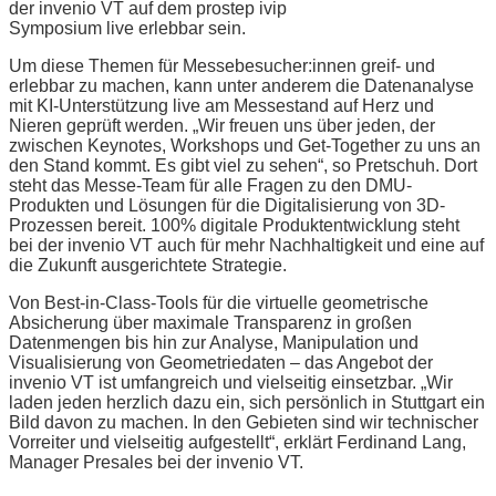
der invenio VT auf dem prostep ivip
Symposium live erlebbar sein.
Um diese Themen für Messebesucher:innen greif- und
erlebbar zu machen, kann unter anderem die Datenanalyse
mit KI-Unterstützung live am Messestand auf Herz und
Nieren geprüft werden. „Wir freuen uns über jeden, der
zwischen Keynotes, Workshops und Get-Together zu uns an
den Stand kommt. Es gibt viel zu sehen“, so Pretschuh. Dort
steht das Messe-Team für alle Fragen zu den DMU-
Produkten und Lösungen für die Digitalisierung von 3D-
Prozessen bereit. 100% digitale Produktentwicklung steht
bei der invenio VT auch für mehr Nachhaltigkeit und eine auf
die Zukunft ausgerichtete Strategie.
Von Best-in-Class-Tools für die virtuelle geometrische
Absicherung über maximale Transparenz in großen
Datenmengen bis hin zur Analyse, Manipulation und
Visualisierung von Geometriedaten – das Angebot der
invenio VT ist umfangreich und vielseitig einsetzbar. „Wir
laden jeden herzlich dazu ein, sich persönlich in Stuttgart ein
Bild davon zu machen. In den Gebieten sind wir technischer
Vorreiter und vielseitig aufgestellt“, erklärt Ferdinand Lang,
Manager Presales bei der invenio VT.