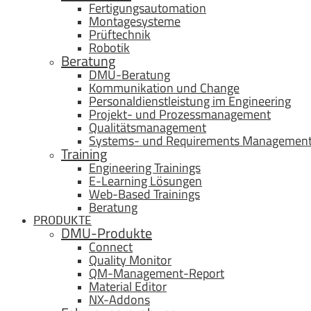
Fertigungsautomation
Montagesysteme
Prüftechnik
Robotik
Beratung
DMU-Beratung
Kommunikation und Change
Personaldienstleistung im Engineering
Projekt- und Prozessmanagement
Qualitätsmanagement
Systems- und Requirements Managemen
Training
Engineering Trainings
E-Learning Lösungen
Web-Based Trainings
Beratung
PRODUKTE
DMU-Produkte
Connect
Quality Monitor
QM-Management-Report
Material Editor
NX-Addons