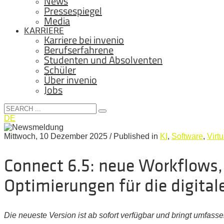
News
Pressespiegel
Media
KARRIERE
Karriere bei invenio
Berufserfahrene
Studenten und Absolventen
Schüler
Über invenio
Jobs
DE
Mittwoch, 10 Dezember 2025
/
Published in
KI
,
Software
,
Virt
Connect 6.5: neue Workflows
Optimierungen für die digita
Die neueste Version ist ab sofort verfügbar und bringt umfas