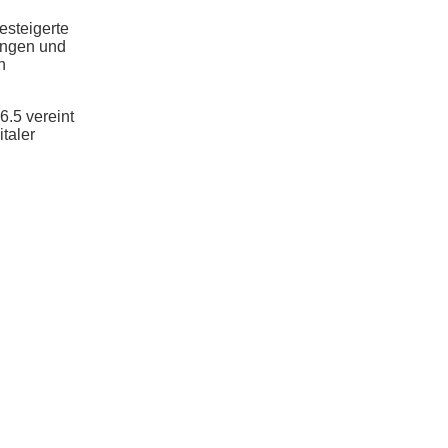
esteigerte
ungen und
n
6.5 vereint
taler