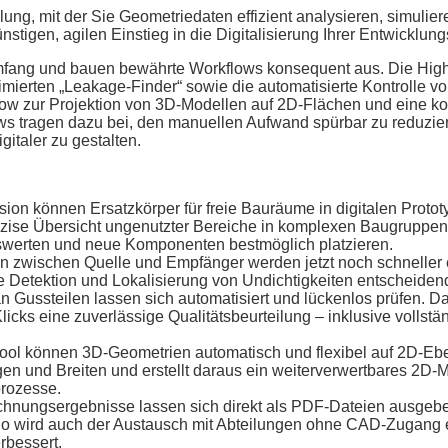
lung, mit der Sie Geometriedaten effizient analysieren, simulie
stigen, agilen Einstieg in die Digitalisierung Ihrer Entwicklun
umfang und bauen bewährte Workflows konsequent aus. Die High
mierten „Leakage-Finder“ sowie die automatisierte Kontrolle v
flow zur Projektion von 3D-Modellen auf 2D-Flächen und eine ko
s tragen dazu bei, den manuellen Aufwand spürbar zu reduzier
italer zu gestalten.
ion können Ersatzkörper für freie Bauräume in digitalen Proto
 präzise Übersicht ungenutzter Bereiche in komplexen Baugruppen
swerten und neue Komponenten bestmöglich platzieren.
en zwischen Quelle und Empfänger werden jetzt noch schneller
e Detektion und Lokalisierung von Undichtigkeiten entscheiden
 Gussteilen lassen sich automatisiert und lückenlos prüfen. Da
Klicks eine zuverlässige Qualitätsbeurteilung – inklusive vollstä
tool können 3D-Geometrien automatisch und flexibel auf 2D-E
en und Breiten und erstellt daraus ein weiterverwertbares 2D-M
prozesse.
nungsergebnisse lassen sich direkt als PDF-Dateien ausgebe
So wird auch der Austausch mit Abteilungen ohne CAD-Zugang 
rbessert.