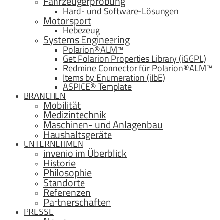
Fahrzeugerprobung
Hard- und Software-Lösungen
Motorsport
Hebezeug
Systems Engineering
Polarion®ALM™
Get Polarion Properties Library (iGGPL)
Redmine Connector für Polarion®ALM™
Items by Enumeration (iIbE)
ASPICE® Template
BRANCHEN
Mobilität
Medizintechnik
Maschinen- und Anlagenbau
Haushaltsgeräte
UNTERNEHMEN
invenio im Überblick
Historie
Philosophie
Standorte
Referenzen
Partnerschaften
PRESSE