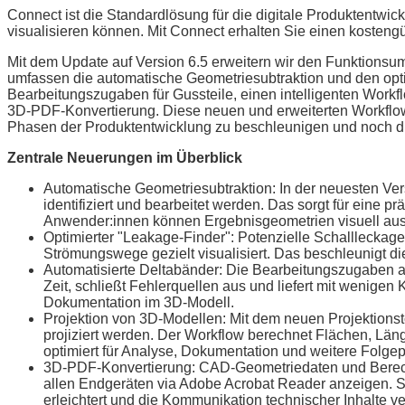
Connect ist die Standardlösung für die digitale Produktentwick
visualisieren können. Mit Connect erhalten Sie einen kostengün
Mit dem Update auf Version 6.5 erweitern wir den Funktions
umfassen die automatische Geometriesubtraktion und den opti
Bearbeitungszugaben für Gussteile, einen intelligenten Work
3D-PDF-Konvertierung. Diese neuen und erweiterten Workflow
Phasen der Produktentwicklung zu beschleunigen und noch dig
Zentrale Neuerungen im Überblick
Automatische Geometriesubtraktion: In der neuesten Vers
identifiziert und bearbeitet werden. Das sorgt für eine
Anwender:innen können Ergebnisgeometrien visuell au
Optimierter "Leakage-Finder": Potenzielle Schallleckag
Strömungswege gezielt visualisiert. Das beschleunigt di
Automatisierte Deltabänder: Die Bearbeitungszugaben an
Zeit, schließt Fehlerquellen aus und liefert mit wenigen 
Dokumentation im 3D-Modell.
Projektion von 3D-Modellen: Mit dem neuen Projektions
projiziert werden. Der Workflow berechnet Flächen, Läng
optimiert für Analyse, Dokumentation und weitere Folge
3D-PDF-Konvertierung: CAD-Geometriedaten und Berech
allen Endgeräten via Adobe Acrobat Reader anzeigen. 
erleichtert und die Kommunikation technischer Inhalte ve