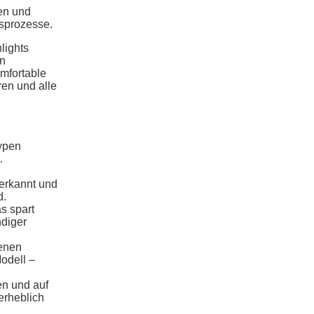
ren und
gsprozesse.
lights
on
mfortable
en und alle
typen
.
 erkannt und
d.
s spart
ndiger
benen
odell –
n und auf
erheblich